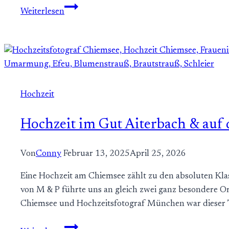
Kirchliche
Weiterlesen
Hochzeit
im
Schloss
Prielau
–
Heiraten
Hochzeit
in
Zell
Hochzeit im Gut Aiterbach & auf
am
See
Von
Conny
Februar 13, 2025
April 25, 2026
in
Österreich
Eine Hochzeit am Chiemsee zählt zu den absoluten Klas
von M & P führte uns an gleich zwei ganz besondere Or
Chiemsee und Hochzeitsfotograf München war dieser
Hochzeit