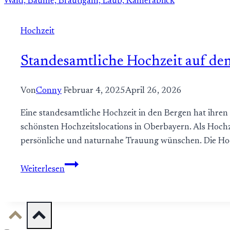
–
Heiraten
Hochzeit
hoch
über
Standesamtliche Hochzeit auf de
dem
Schliersee
Von
Conny
Februar 4, 2025
April 26, 2026
Eine standesamtliche Hochzeit in den Bergen hat ihre
schönsten Hochzeitslocations in Oberbayern. Als Hochzei
persönliche und naturnahe Trauung wünschen. Die Hoc
Standesamtliche
Weiterlesen
Hochzeit
auf
dem
Almbad