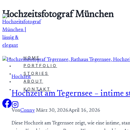
Zum
Hochzeitsfotograf München
Inhalt
springen
HOME
PORTFOLIO
STORIES
Hochzeit
ABOUT
KONTAKT
Hochzeit am Tegernsee – intime 
Von
Conny
März 30, 2026
April 16, 2026
Diese Hochzeit am Tegernsee zeigt, wie eine intime, st