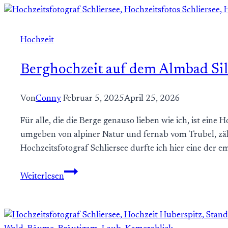
Sallers
Badehaus
am
Hochzeit
Chiemsee
Berghochzeit auf dem Almbad Sil
Von
Conny
Februar 5, 2025
April 25, 2026
Für alle, die die Berge genauso lieben wie ich, ist ei
umgeben von alpiner Natur und fernab vom Trubel, zä
Hochzeitsfotograf Schliersee durfte ich hier eine der 
Berghochzeit
Weiterlesen
auf
dem
Almbad
Sillberghaus