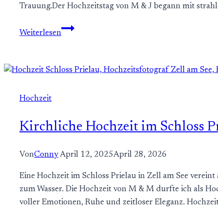
Trauung.Der Hochzeitstag von M & J begann mit stra
Hochzeit
Weiterlesen
auf
der
Fraueninsel
am
schönen
Hochzeit
Chiemsee
–
Kirchliche Hochzeit im Schloss Pr
Standesamtliche
Inselhochzeit
Von
Conny
April 12, 2025
April 28, 2026
Eine Hochzeit im Schloss Prielau in Zell am See vereint
zum Wasser. Die Hochzeit von M & M durfte ich als Ho
voller Emotionen, Ruhe und zeitloser Eleganz. Hochz