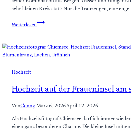
seiner Kombination aus Bergen, Wasser und ruhiger Atm
sehr kleinen Kreis statt: Nur die Trauzeugen, eine eng
Hochzeit
Weiterlesen
am
Tegernsee
–
intime
standesamtliche
Trauung
Hochzeit
Hochzeit auf der Fraueninsel am
Von
Conny
März 6, 2026
April 12, 2026
Als Hochzeitsfotograf Chiemsee darf ich immer wieder
einen ganz besonderen Charme. Die kleine Insel mitten