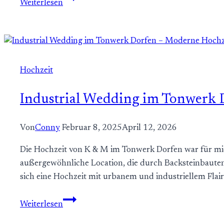
Weiterlesen
im
Gut
Aiterbach
&
auf
Hochzeit
der
Fraueninsel
Industrial Wedding im Tonwerk 
–
Traumhochzeit
Von
Conny
Februar 8, 2025
April 12, 2026
am
Chiemsee
Die Hochzeit von K & M im Tonwerk Dorfen war für mic
außergewöhnliche Location, die durch Backsteinbauten,
sich eine Hochzeit mit urbanem und industriellem Fla
Industrial
Weiterlesen
Wedding