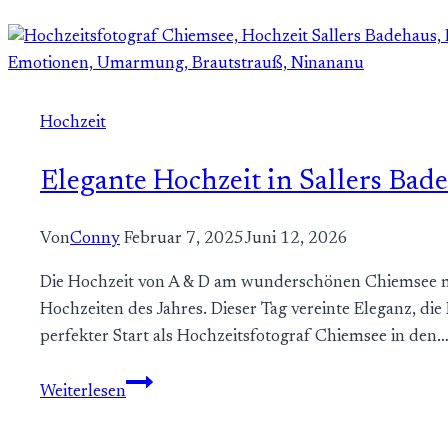
im
Tonwerk
Dorfen
–
Moderne
Hochzeit
Hochzeit
mit
Elegante Hochzeit in Sallers Ba
urbanem
Flair
Von
Conny
Februar 7, 2025
Juni 12, 2026
Die Hochzeit von A & D am wunderschönen Chiemsee mit
Hochzeiten des Jahres. Dieser Tag vereinte Eleganz, di
perfekter Start als Hochzeitsfotograf Chiemsee in den
Elegante
Weiterlesen
Hochzeit
in