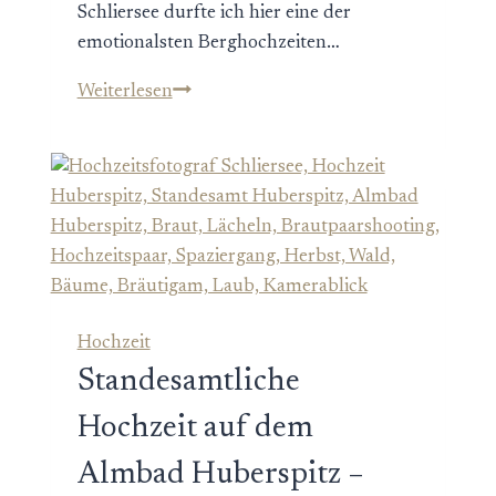
Schliersee durfte ich hier eine der
emotionalsten Berghochzeiten…
Berghochzeit
Weiterlesen
auf
dem
Almbad
Sillberghaus
–
Heiraten
hoch
über
Hochzeit
dem
Standesamtliche
Schliersee
Hochzeit auf dem
Almbad Huberspitz –