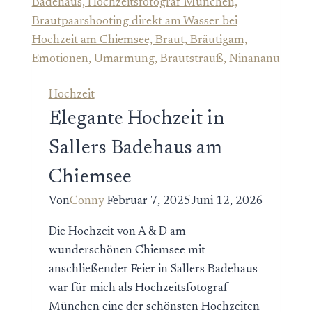
Dorfen
–
Moderne
Hochzeit
mit
Hochzeit
urbanem
Elegante Hochzeit in
Flair
Sallers Badehaus am
Chiemsee
Von
Conny
Februar 7, 2025
Juni 12, 2026
Die Hochzeit von A & D am
wunderschönen Chiemsee mit
anschließender Feier in Sallers Badehaus
war für mich als Hochzeitsfotograf
München eine der schönsten Hochzeiten