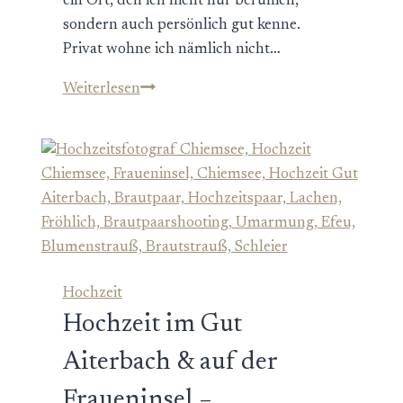
ein Ort, den ich nicht nur beruflich,
sondern auch persönlich gut kenne.
Privat wohne ich nämlich nicht…
Standesamtliche
Weiterlesen
Hochzeit
in
der
Mandlstraße
München
–
urban
heiraten
Hochzeit
in
Hochzeit im Gut
Schwabing
Aiterbach & auf der
Fraueninsel –