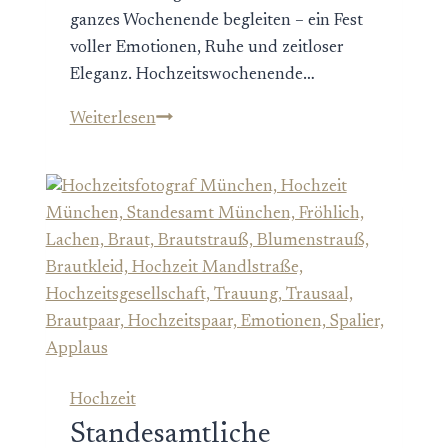
ganzes Wochenende begleiten – ein Fest
voller Emotionen, Ruhe und zeitloser
Eleganz. Hochzeitswochenende…
Kirchliche
Weiterlesen
Hochzeit
im
Schloss
Prielau
–
Heiraten
in
Zell
am
See
Hochzeit
in
Standesamtliche
Österreich