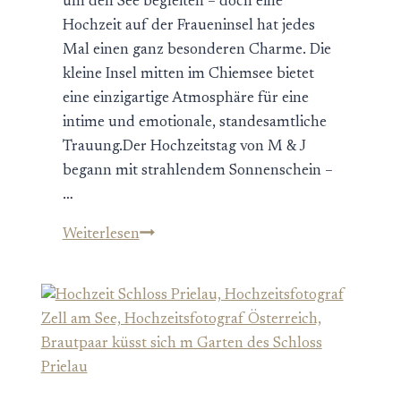
um den See begleiten – doch eine
Hochzeit auf der Fraueninsel hat jedes
Mal einen ganz besonderen Charme. Die
kleine Insel mitten im Chiemsee bietet
eine einzigartige Atmosphäre für eine
intime und emotionale, standesamtliche
Trauung.Der Hochzeitstag von M & J
begann mit strahlendem Sonnenschein –
…
Hochzeit
Weiterlesen
auf
der
Fraueninsel
am
schönen
Chiemsee