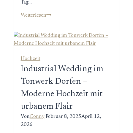
Tag…
Hochzeit
Weiterlesen
im
Gut
Aiterbach
&
auf
Hochzeit
der
Industrial Wedding im
Fraueninsel
–
Tonwerk Dorfen –
Traumhochzeit
Moderne Hochzeit mit
am
Chiemsee
urbanem Flair
Von
Conny
Februar 8, 2025
April 12,
2026