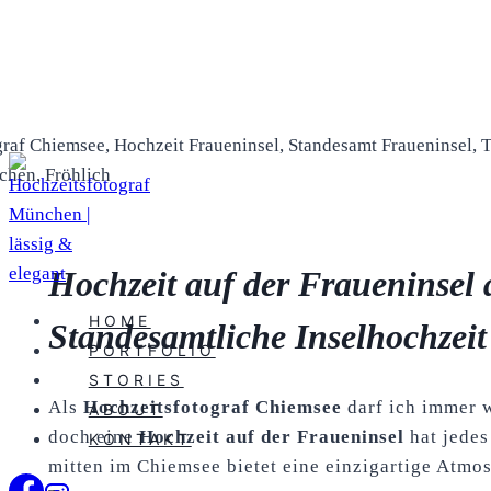
Zum
Inhalt
springen
Hochzeit auf der Fraueninsel
HOME
Standesamtliche Inselhochzeit
PORTFOLIO
STORIES
Als
Hochzeitsfotograf Chiemsee
darf ich immer 
ABOUT
doch eine
Hochzeit auf der Fraueninsel
hat jede
KONTAKT
mitten im Chiemsee bietet eine einzigartige Atmo